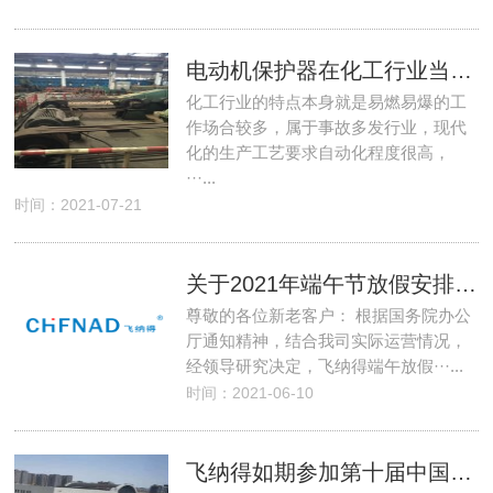
电动机保护器在化工行业当中应用案例
化工行业的特点本身就是易燃易爆的工
作场合较多，属于事故多发行业，现代
化的生产工艺要求自动化程度很高，
···...
时间：2021-07-21
关于2021年端午节放假安排的通知
尊敬的各位新老客户： 根据国务院办公
厅通知精神，结合我司实际运营情况，
经领导研究决定，飞纳得端午放假···...
时间：2021-06-10
飞纳得如期参加第十届中国郑州清洁取暖通风空调及建筑新能源展览会......